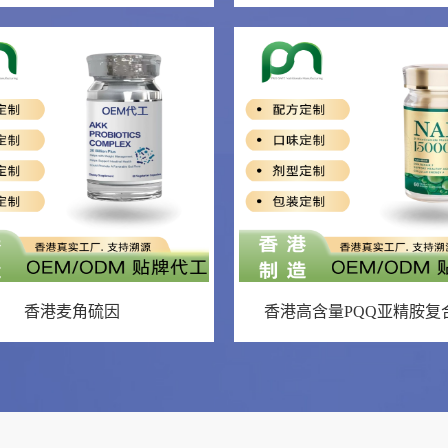
香港麦角硫因
香港高含量PQQ亚精胺复