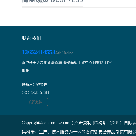
联系我们
13652414553
Sale Hotline
香港沙田火炭坳背灣街38-40號華衛工貿中心14樓13-14室
邮箱：
1
2
3
联系人：钟经理
QQ：3879152611
了解更多
Copyright©
oem.nmnsz.com
(
点击复制
)缔纳斯（深圳）国际
集科研、生产、技术服务为一体的香港御安营养品制造有限公