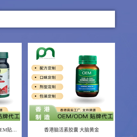
香港血糖平衡胶囊 胰岛素木OEM贴牌代加工
香港脑活素胶囊 大脑黄金