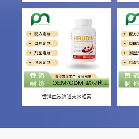
香港血液清道夫水蛭素