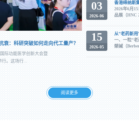
03
香港缔纳斯集团
2026年6
品展（HNC 2
2026-06
15
一、一粒“
菌抗衰：科研突破如何走向代工量产？
檗碱（Berb
2026-05
第十届国际功能医学创新大会暨
。这场行...
阅读更多