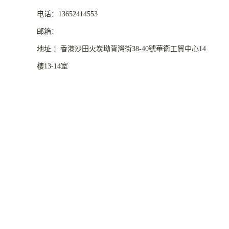
电话：13652414553
邮箱：
地址 ：香港沙田火炭坳背灣街38-40號華衛工貿中心14
樓13-14室