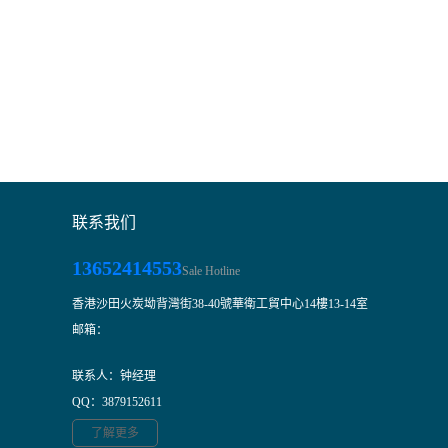
联系我们
13652414553
Sale Hotline
香港沙田火炭坳背灣街38-40號華衛工貿中心14樓13-14室
邮箱：
联系人：钟经理
QQ：3879152611
了解更多