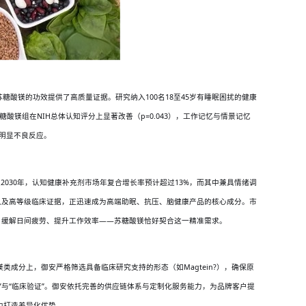
对照试验为苏糖酸镁的功效提供了高质量证据。研究纳入100名18至45岁有睡眠困扰的健康
糖酸镁组在NIH总体认知评分上显著改善（p=0.043），工作记忆与情景记忆
告明显不良反应。
年至2030年，认知健康补充剂市场年复合增长率预计超过13%，而其中兼具情绪调
以及高等级临床证据，正迅速成为高端助眠、抗压、脑健康产品的核心成分。市
，缓解日间疲劳、提升工作效率——苏糖酸镁恰好契合这一精准需求。
镁类成分上，御安严格筛选具备临床研究支持的形态（如
Magtein?），确保原
”与“临床验证”。御安依托完善的供应链体系与定制化服务能力，为品牌客户提
中打造差异化优势。