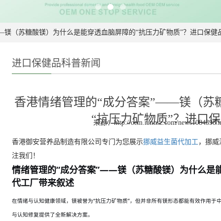
提交留言
AI客服
服务热线：
13652414553
——镁（苏糖酸镁）为什么是能穿透血脑屏障的“抗压力矿物质”？进口保健
进口保健品科普新闻
香港情绪管理的“成分答案”——镁（苏
“抗压力矿物质”？进口
来源：http://oem.nmnsz.com/news1084398.h
香港御安营养品制造有限公司专门为您展示
挪威益生菌代加工
，挪威
注我们！
情绪管理的“成分答案”——镁（苏糖酸镁）为什么是
代工厂带来叙述
在情绪与认知健康领域，镁被誉为
“抗压力矿物质”，但并非所有镁形态都能有效作用于
与认知修复提供了全新解决方案。