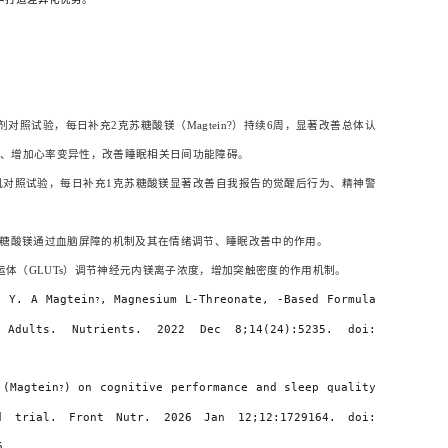
）
随机双盲安慰剂对照试验，每日补充2克苏糖酸镁（Magtein?）持续6周，显著改善总体认
率、增加心率变异性，改善睡眠相关日间功能障碍。
问题成人的21天随机对照试验，每日补充1克苏糖酸镁显著改善自我报告的觉醒后行为、精神警
述，系统阐述苏糖酸镁通过血脑屏障的机制及其在情绪调节、睡眠改善中的作用。
糖酸通过葡萄糖转运体（GLUTs）调节神经元内镁离子浓度，增加突触密度的作用机制。
g Y. A Magtein
, Magnesium L-Threonate, -Based Formula
?
 Adults. Nutrients. 2022 Dec 8;14(24):5235. doi:
 (Magtein
) on cognitive performance and sleep quality
?
ed trial. Front Nutr. 2026 Jan 12;12:1729164. doi:
6.