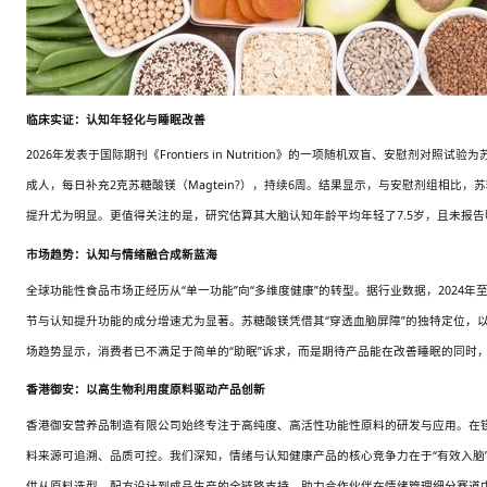
临床实证：认知年轻化与睡眠改善
2026年发表于国际期刊《Frontiers in Nutrition》的一项随机双盲、安慰剂
成人，每日补充2克苏糖酸镁（Magtein?），持续6周。结果显示，与安慰剂组相比，苏
提升尤为明显。更值得关注的是，研究估算其大脑认知年龄平均年轻了7.5岁，且未报
市场趋势：认知与情绪融合成新蓝海
全球功能性食品市场正经历从
“单一功能”向“多维度健康”的转型。据行业数据，2024
节与认知提升功能的成分增速尤为显著。苏糖酸镁凭借其“穿透血脑屏障”的独特定位，
场趋势显示，消费者已不满足于简单的“助眠”诉求，而是期待产品能在改善睡眠的同时
香港御安：以高生物利用度原料驱动产品创新
香港御安营养品制造有限公司始终专注于高纯度、高活性功能性原料的研发与应用。在
料来源可追溯、品质可控。我们深知，情绪与认知健康产品的核心竞争力在于“有效入脑
供从原料选型、配方设计到成品生产的全链路支持，助力合作伙伴在情绪管理细分赛道