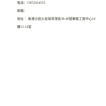
电话：13652414553
邮箱：
地址 ：香港沙田火炭坳背灣街38-40號華衛工貿中心14
樓13-14室