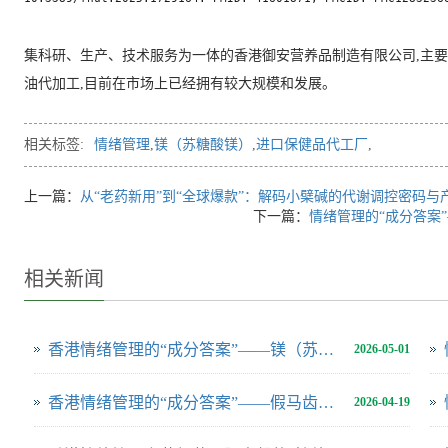
集科研、生产、技术服务为一体的香港御安营养品制造有限公司,主要
油代加工,目前在市场上已经拥有较大规模和发展。
相关标签:
情绪管理
,
镁（苏糖酸镁）
,
进口保健品代工厂
,
上一篇：
从“老药新用”到“全球爆款”：解码小檗碱的代谢调控密码
下一篇：
情绪管理的“成分答案”
相关新闻
香港情绪管理的“成分答案”——镁（苏糖酸镁）为什么是能穿透血脑屏障的“抗压力矿物质”？进口保健品代工厂带来叙述
2026-05-01
香港情绪管理的“成分答案”——假马齿苋 为何称为“认知与情绪调节剂”，进口保健品代工厂带来阐释
2026-04-19